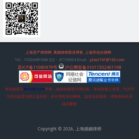
上海房产律师网
离婚律师新浪博客
上海劳动法律网
Tel：15026491946 QQ：47730654 Email：
plato741@163.com
苏ICP备11080979号
沪公网安备31011502401198
本站版权归
ks-lvshi.com
所有，如若转载请注明出处，本站转载之资源，均为学
习交流及普法的公益目的，部分资料来自网络，如若涉及版权，请联系站长审
核后删除
Copyright © 2026, 上海婚姻律师