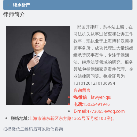
继承析产
律师简介
邱国开律师，系本站主编，在
司法机关从事过侦查和公诉工作
数年，现执业于上海博和汉商律
师事务所，成功代理过大量婚姻
继承等民事案件，专注于婚姻
法、继承法等领域的研究。服务
领域包括婚姻家庭案件代理、企
业法律顾问等。执业证号为
13101201210136994
咨询留言
微信
：lawyer-qiu
电话:
15026491946
E-mail:
47730654@qq.com
联络地址:
上海市浦东新区东方路1365号五号楼10B座)。
扫描微信二维码后可以微信咨询