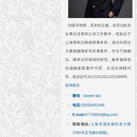
邱国开律师，系本站主编，在司法机关
从事过侦查和公诉工作数年，现执业于
上海博和汉商律师事务所，成功代理过
大量婚姻继承等民事案件，专注于婚姻
法、继承法等领域的研究。服务领域包
括婚姻家庭案件代理、企业法律顾问
等。执业证号为13101201210136994
咨询留言
微信
：lawyer-qiu
电话:
15026491946
E-mail:
47730654@qq.com
联络地址:
上海市浦东新区东方路
1365号五号楼10B座)。