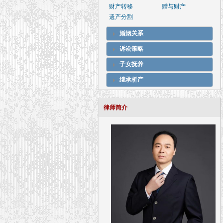
财产转移
赠与财产
遗产分割
婚姻关系
诉讼策略
子女抚养
继承析产
律师简介