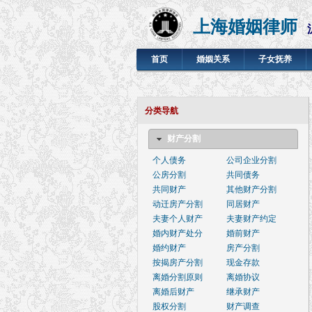
上海婚姻律师
首页
婚姻关系
子女抚养
分类导航
财产分割
个人债务
公司企业分割
公房分割
共同债务
共同财产
其他财产分割
动迁房产分割
同居财产
夫妻个人财产
夫妻财产约定
婚内财产处分
婚前财产
婚约财产
房产分割
按揭房产分割
现金存款
离婚分割原则
离婚协议
离婚后财产
继承财产
股权分割
财产调查