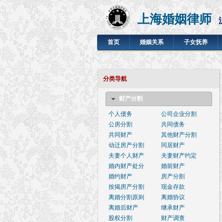
上海婚姻律师
首页
婚姻关系
子女抚养
分类导航
财产分割
个人债务
公司企业分割
公房分割
共同债务
共同财产
其他财产分割
动迁房产分割
同居财产
夫妻个人财产
夫妻财产约定
婚内财产处分
婚前财产
婚约财产
房产分割
按揭房产分割
现金存款
离婚分割原则
离婚协议
离婚后财产
继承财产
股权分割
财产调查