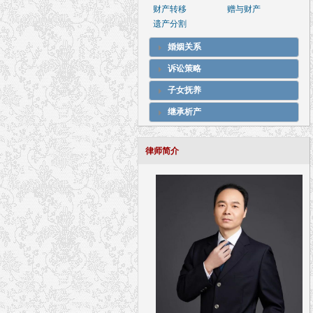
财产转移
赠与财产
遗产分割
婚姻关系
诉讼策略
子女抚养
继承析产
律师简介