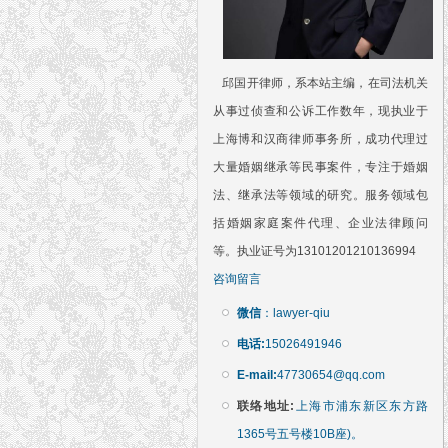
邱国开律师，系本站主编，在司法机关
从事过侦查和公诉工作数年，现执业于
上海博和汉商律师事务所，成功代理过
大量婚姻继承等民事案件，专注于婚姻
法、继承法等领域的研究。服务领域包
括婚姻家庭案件代理、企业法律顾问
等。执业证号为13101201210136994
咨询留言
微信
：lawyer-qiu
电话:
15026491946
E-mail:
47730654@qq.com
联络地址:
上海市浦东新区东方路
1365号五号楼10B座)。