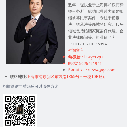
数年，现执业于上海博和汉商律
师事务所，成功代理过大量婚姻
继承等民事案件，专注于婚姻
法、继承法等领域的研究。服务
领域包括婚姻家庭案件代理、企
业法律顾问等。执业证号为
13101201210136994
咨询留言
微信
：lawyer-qiu
电话:
15026491946
E-mail:
47730654@qq.com
联络地址:
上海市浦东新区东方路1365号五号楼10B座)。
扫描微信二维码后可以微信咨询