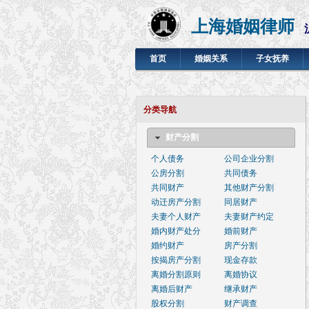
上海婚姻律师
首页
婚姻关系
子女抚养
分类导航
财产分割
个人债务
公司企业分割
公房分割
共同债务
共同财产
其他财产分割
动迁房产分割
同居财产
夫妻个人财产
夫妻财产约定
婚内财产处分
婚前财产
婚约财产
房产分割
按揭房产分割
现金存款
离婚分割原则
离婚协议
离婚后财产
继承财产
股权分割
财产调查