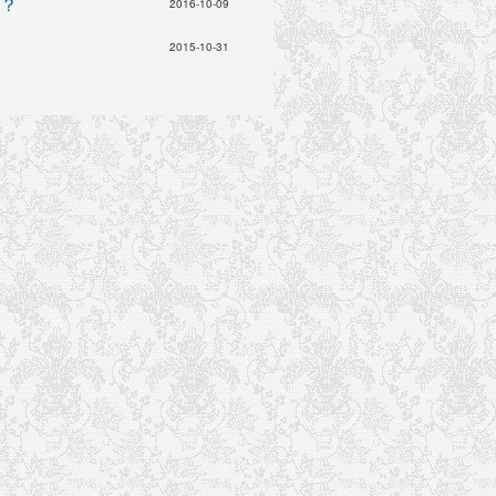
？
2016-10-09
2015-10-31