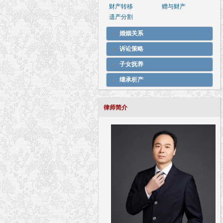
财产转移
赠与财产
遗产分割
婚姻关系
诉讼策略
子女抚养
继承析产
律师简介