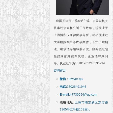
邱国开律师，系本站主编，在司法机关
从事过侦查和公诉工作数年，现执业于
上海博和汉商律师事务所，成功代理过
大量婚姻继承等民事案件，专注于婚姻
法、继承法等领域的研究。服务领域包
括婚姻家庭案件代理、企业法律顾问
等。执业证号为13101201210136994
咨询留言
微信
：lawyer-qiu
电话:
15026491946
E-mail:
47730654@qq.com
联络地址:
上海市浦东新区东方路
1365号五号楼10B座)。